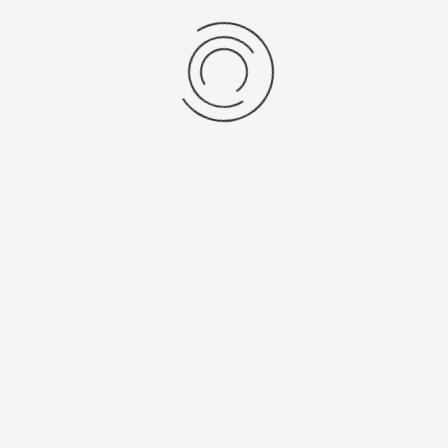
Мужские серебряные часы «Восток»
Артикул:
52200.607
57200 ₽
Выбрать опцию
показать:
товаров на странице