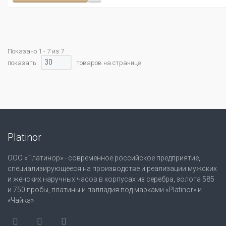
Показано 1 - 7 из 7
30
показать:
товаров на странице
Platinor
ООО «Платинор» - современное российское предприятие,
специализирующееся на производстве и реализации мужских
и женских наручных часов в корпусах из серебра, золота 585
и 750 пробы, платины и палладия под марками «Platinor» и
«Чайка»