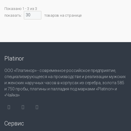
Показано 1 - 3 из 3
30
показать:
товаров на странице
Platinor
ООО «Платинор» - современное российское предприятие,
специализирующееся на производстве и реализации мужских
и женских наручных часов в корпусах из серебра, золота 585
и 750 пробы, платины и палладия под марками «Platinor» и
«Чайка»
Сервис