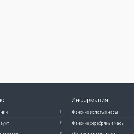
ис
Информация
ании
Женские золотые часы
аунт
Женские серебряные часы