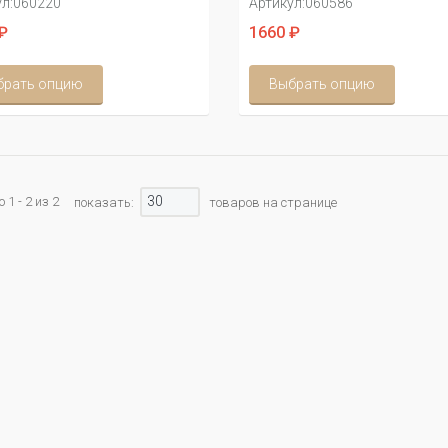
л:
060220
Артикул:
060586
₽
1660 ₽
брать опцию
Выбрать опцию
30
1 - 2 из 2
показать:
товаров на странице