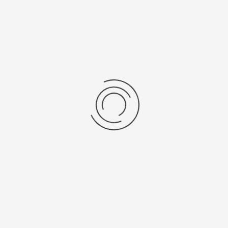
0 ₽
172200 ₽
брать опцию
Выбрать опцию
ие золотые часы «Джина»
Женские золотые часы «Д
л:
45056.211
Артикул:
45056.305