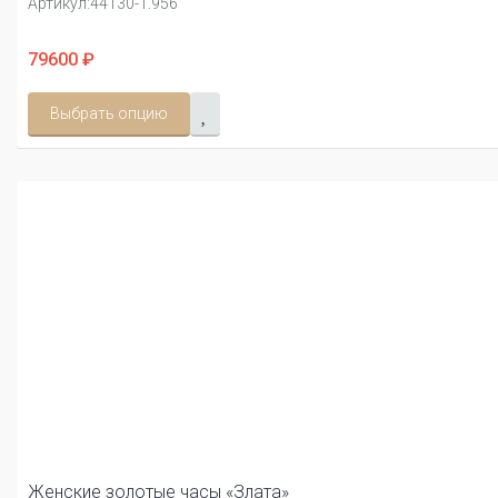
Артикул:
44130-1.956
79600 ₽
Выбрать опцию
Женские золотые часы «Злата»