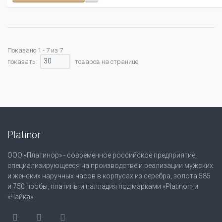
Показано 1 - 7 из 7
30
показать:
товаров на странице
Platinor
ООО «Платинор» - современное российское предприятие,
специализирующееся на производстве и реализации мужских
и женских наручных часов в корпусах из серебра, золота 585
и 750 пробы, платины и палладия под марками «Platinor» и
«Чайка»