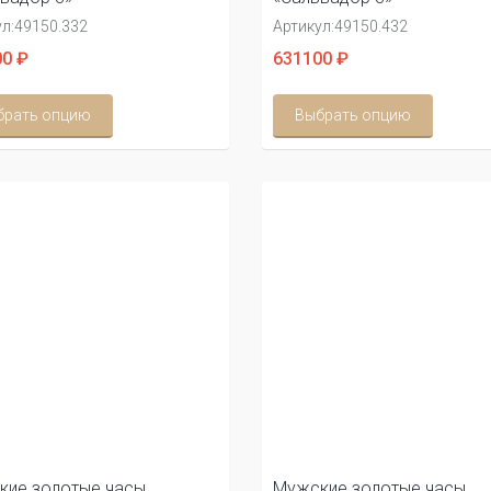
л:
49150.332
Артикул:
49150.432
0 ₽
631100 ₽
брать опцию
Выбрать опцию
кие золотые часы
Мужские золотые часы