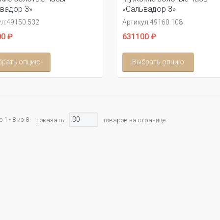
вадор 3»
«Сальвадор 3»
л:
49150.532
Артикул:
49160.108
0 ₽
631100 ₽
брать опцию
Выбрать опцию
30
1 - 8 из 8
показать:
товаров на странице