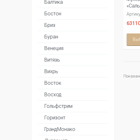
Балтика
«Саль
Бостон
Артику
63110
Бриз
Буран
Вы
Венеция
Витязь
Вихрь
Показано 
Восток
Восход
Гольфстрим
Горизонт
ГрандМонако