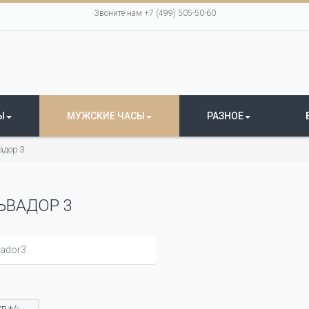
Звоните нам +7 (499) 505-50-60
Ы
МУЖСКИЕ ЧАСЫ
РАЗНОЕ
адор 3
ЬВАДОР 3
л +/-