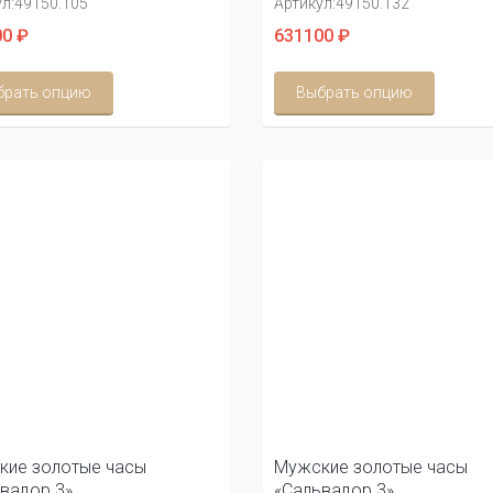
л:
49150.105
Артикул:
49150.132
0 ₽
631100 ₽
брать опцию
Выбрать опцию
кие золотые часы
Мужские золотые часы
вадор 3»
«Сальвадор 3»