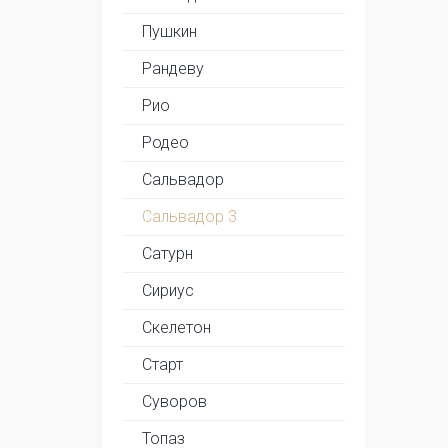
Пушкин
Рандеву
Рио
Родео
Сальвадор
Сальвадор 3
Сатурн
Сириус
Скелетон
Старт
Суворов
Топаз