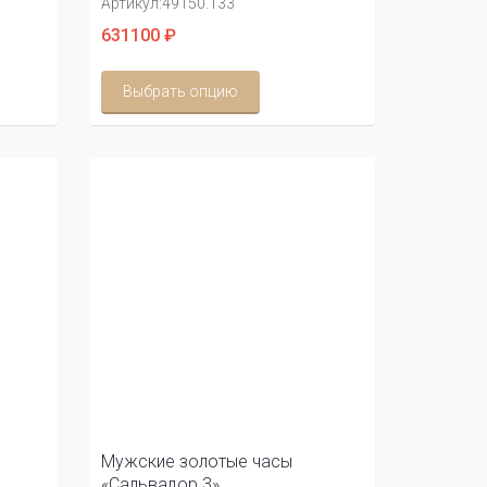
Артикул:
49150.133
631100 ₽
Выбрать опцию
Мужские золотые часы
«Сальвадор 3»