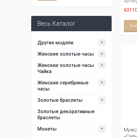
Артику
63110
Весь Каталог
Вы
+
Другие модели
+
Женские золотые часы
+
Женские золотые часы
Чайка
+
Женские серебряные
часы
+
Золотые браслеты
Золотые декоративные
браслеты
+
Монеты
Мужс
«Саль