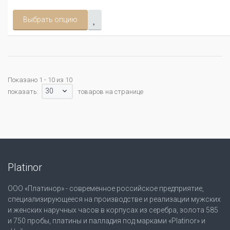
Выбрать опцию
Показано 1 - 10 из 10
30
показать:
товаров на странице
Platinor
ООО «Платинор» - современное российское предприятие,
специализирующееся на производстве и реализации мужских
и женских наручных часов в корпусах из серебра, золота 585
и 750 пробы, платины и палладия под марками «Platinor» и