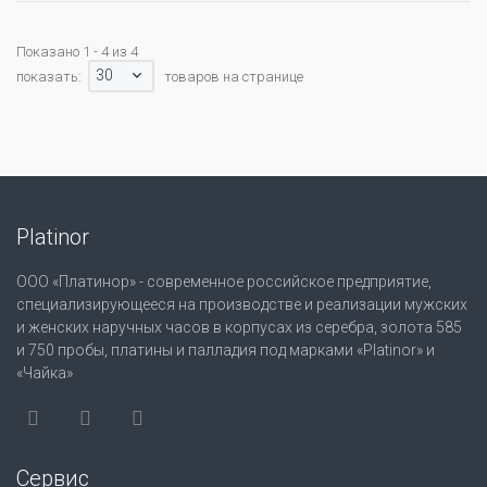
Показано 1 - 4 из 4
30
показать:
товаров на странице
Platinor
ООО «Платинор» - современное российское предприятие,
специализирующееся на производстве и реализации мужских
и женских наручных часов в корпусах из серебра, золота 585
и 750 пробы, платины и палладия под марками «Platinor» и
«Чайка»
Сервис