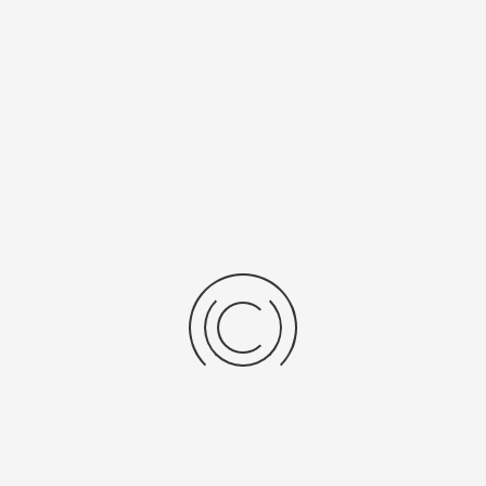
0 ₽
163900 ₽
брать опцию
Выбрать опцию
ие золотые часы «Чайка»
Женские золотые часы «Ч
л:
45256-2.506
Артикул:
45256-2.518