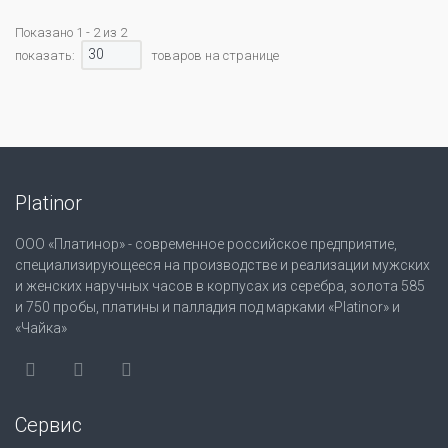
Показано 1 - 2 из 2
30
показать:
товаров на странице
Platinor
ООО «Платинор» - современное российское предприятие,
специализирующееся на производстве и реализации мужских
и женских наручных часов в корпусах из серебра, золота 585
и 750 пробы, платины и палладия под марками «Platinor» и
«Чайка»
Сервис