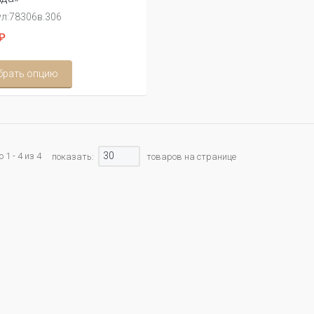
л:
78306в.306
₽
брать опцию
30
1 - 4 из 4
показать:
товаров на странице