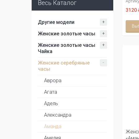
Артику
Весь Каталог
3120 
+
Другие модели
Вы
+
Женские золотые часы
+
Женские золотые часы
Чайка
-
Женские серебряные
часы
Аврора
Агата
Адель
Александра
Аманда
Женс
Амелия
«Ама