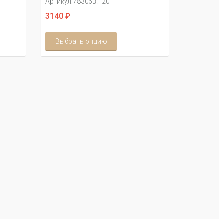
Артикул:
78306в.120
3140 ₽
Выбрать опцию