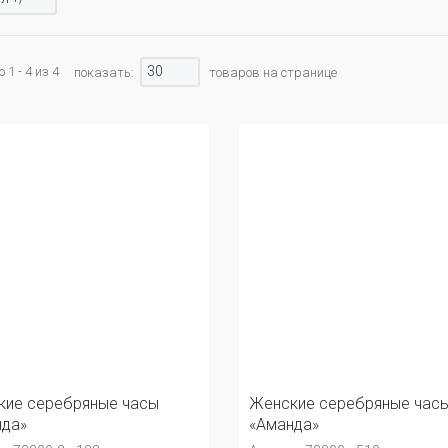
30
1 - 4 из 4
показать:
товаров на странице
кие серебряные часы
Женские серебряные час
нда»
«Аманда»