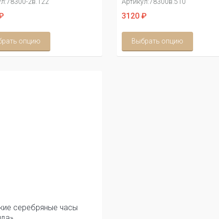
л:
78300-2в.122
Артикул:
78300в.510
₽
3120 ₽
брать опцию
Выбрать опцию
кие серебряные часы
нда»