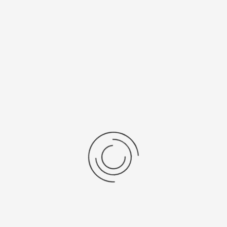
Рецензии
Последние отзывы
Еще нет отзывов об этом товаре.
Пожалуйста напишите (краткую) рецензию....(мин. 0, макс. 2000
знаков)
Во-первых: Оцените данный товар. Пожалуйста, выберите оценку от 0
(плохо) до 5 (отлично).
Набранные символы:
Рейтинг:
Комментарии