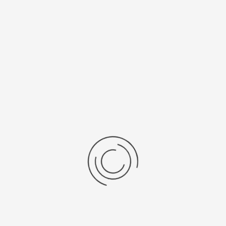
Miyota 9U13
SR 916 SW
Рецензии
Последние отзывы
Еще нет отзывов об этом товаре.
Пожалуйста напишите (краткую) рецензию....(мин. 0, макс. 2000
знаков)
Во-первых: Оцените данный товар. Пожалуйста, выберите оценку от 0
(плохо) до 5 (отлично).
Набранные символы:
Рейтинг: