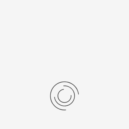
механизма
питания
GP52
SR 920 SW
Рецензии
Последние отзывы
Еще нет отзывов об этом товаре.
Пожалуйста напишите (краткую) рецензию....(мин. 0, макс. 2000
знаков)
Во-первых: Оцените данный товар. Пожалуйста, выберите оценку от 0
(плохо) до 5 (отлично).
Набранные символы:
Рейтинг: