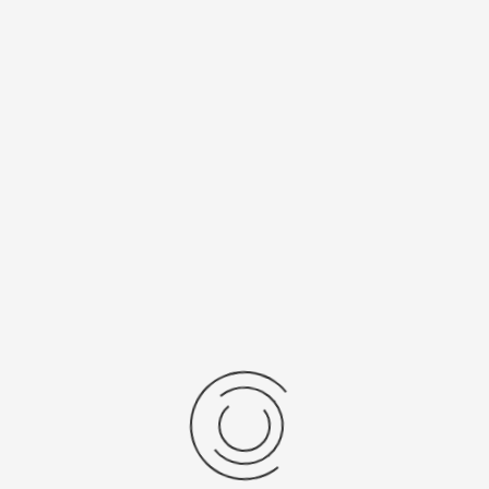
Спецификации
Рецензии
Комментарии
Platinor
ООО «Платинор» - современное российское предприятие,
специализирующееся на производстве и реализации мужских
и женских наручных часов в корпусах из серебра, золота 585
и 750 пробы, платины и палладия под марками «Platinor» и