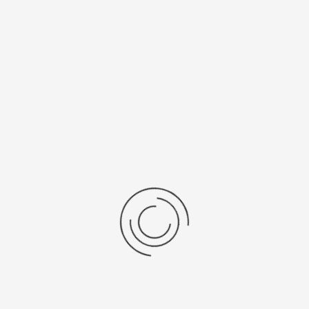
цификации
ы, мм
Тип механизма
Механика с автоподзаводом
ия
Механизм
цев
Швейцария, "ETA"
/Браслет
Средний вес, г
льная кожа
27
ензии
дние отзывы
отзывов об этом товаре.
та напишите (краткую) рецензию....(мин. 0, макс. 2000 знаков)