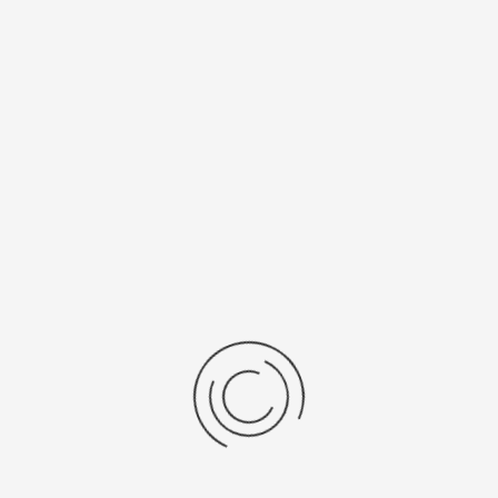
Ремень/Браслет
Средний вес, г
натуральная
55,00
кожа
Материал
золото 750
Рецензии
Последние отзывы
Еще нет отзывов об этом товаре.
Пожалуйста напишите (краткую) рецензию....(мин. 0, макс. 2000
знаков)
Во-первых: Оцените данный товар. Пожалуйста, выберите оценку от 0