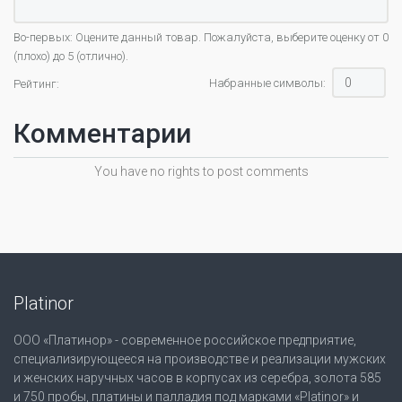
Во-первых: Оцените данный товар. Пожалуйста, выберите оценку от 0
(плохо) до 5 (отлично).
Набранные символы:
Рейтинг:
Комментарии
You have no rights to post comments
Platinor
ООО «Платинор» - современное российское предприятие,
специализирующееся на производстве и реализации мужских
и женских наручных часов в корпусах из серебра, золота 585
и 750 пробы, платины и палладия под марками «Platinor» и