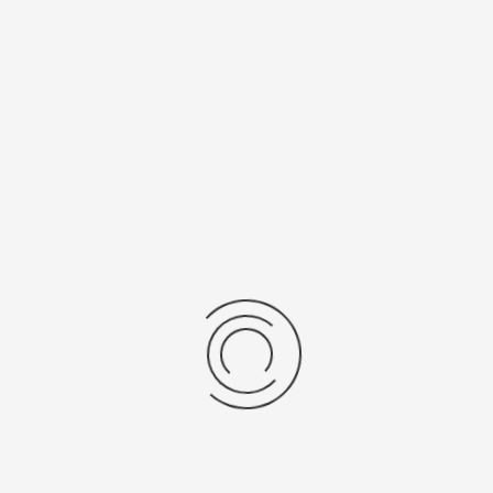
нь/Браслет
Средний вес, г
ральная кожа
26,5
бр механизма
-2/9015
рнуться к: Мужские золотые часы