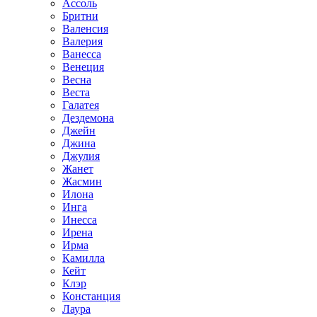
Ассоль
Бритни
Валенсия
Валерия
Ванесса
Венеция
Весна
Веста
Галатея
Дездемона
Джейн
Джина
Джулия
Жанет
Жасмин
Илона
Инга
Инесса
Ирена
Ирма
Камилла
Кейт
Клэр
Констанция
Лаура