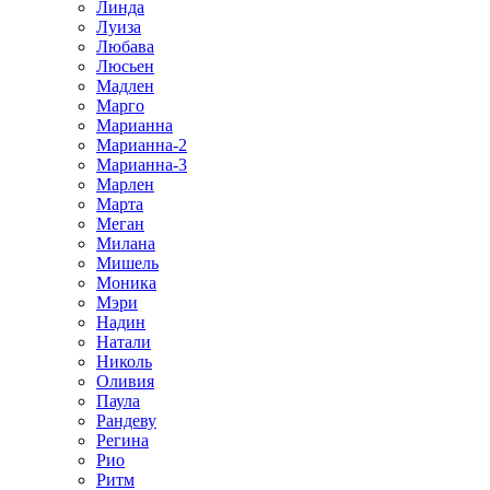
Линда
Луиза
Любава
Люсьен
Мадлен
Марго
Марианна
Марианна-2
Марианна-3
Марлен
Марта
Меган
Милана
Мишель
Моника
Мэри
Надин
Натали
Николь
Оливия
Паула
Рандеву
Регина
Рио
Ритм