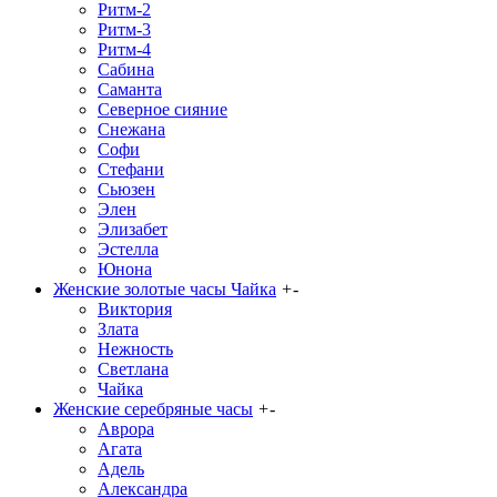
Ритм-2
Ритм-3
Ритм-4
Сабина
Саманта
Северное сияние
Снежана
Софи
Стефани
Сьюзен
Элен
Элизабет
Эстелла
Юнона
Женские золотые часы Чайка
+
-
Виктория
Злата
Нежность
Светлана
Чайка
Женские серебряные часы
+
-
Аврора
Агата
Адель
Александра