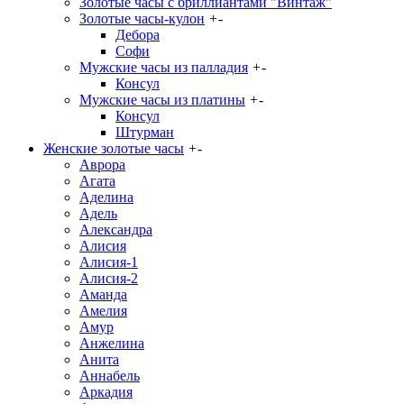
Золотые часы с бриллиантами "Винтаж"
Золотые часы-кулон
+
-
Дебора
Софи
Мужские часы из палладия
+
-
Консул
Мужские часы из платины
+
-
Консул
Штурман
Женские золотые часы
+
-
Аврора
Агата
Аделина
Адель
Александра
Алисия
Алисия-1
Алисия-2
Аманда
Амелия
Амур
Анжелина
Анита
Аннабель
Аркадия