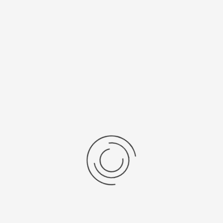
цификации
ы, мм
Тип механизма
Механика с автоподзаводом
ия
Механизм
цев
Япония, "Citizen Co. Ltd."
/Браслет
Средний вес, г
льная кожа
29
ензии
дние отзывы
отзывов об этом товаре.
та напишите (краткую) рецензию....(мин. 0, макс. 2000 знаков)