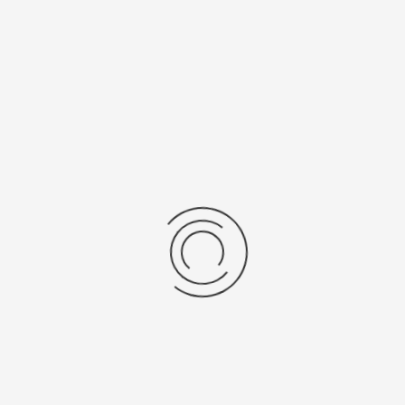
Последние отзывы
Еще нет отзывов об этом товаре.
Пожалуйста напишите (краткую) рецензию....(мин. 0, макс. 2000
знаков)
Во-первых: Оцените данный товар. Пожалуйста, выберите оценку от 0
(плохо) до 5 (отлично).
Набранные символы:
Рейтинг:
Комментарии
You have no rights to post comments