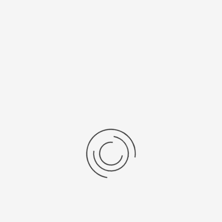
Рецензии
Последние отзывы
Еще нет отзывов об этом товаре.
Пожалуйста напишите (краткую) рецензию....(мин. 0, макс. 2000
знаков)
Во-первых: Оцените данный товар. Пожалуйста, выберите оценку от 0
(плохо) до 5 (отлично).
Набранные символы:
Рейтинг:
Комментарии