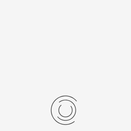
Спецификации
Рецензии
Комментарии
Platinor
ООО «Платинор» - современное российское предприятие,
специализирующееся на производстве и реализации мужских
и женских наручных часов в корпусах из серебра, золота 585
и 750 пробы, платины и палладия под марками «Platinor» и
«Чайка»