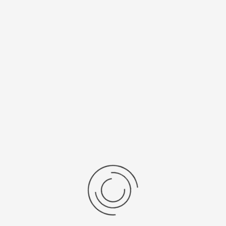
Спецификации
Рецензии
Комментарии
Platinor
ООО «Платинор» - современное российское предприятие,
специализирующееся на производстве и реализации мужских
и женских наручных часов в корпусах из серебра, золота 585
и 750 пробы, платины и палладия под марками «Platinor» и
«Чайка»