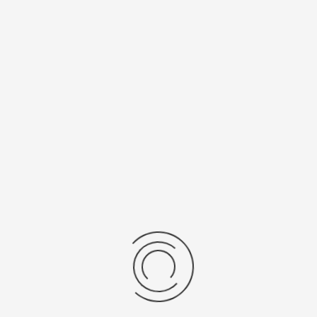
Спецификации
Рецензии
Комментарии
Platinor
ООО «Платинор» - современное российское предприятие,
специализирующееся на производстве и реализации мужских
и женских наручных часов в корпусах из серебра, золота 585
и 750 пробы, платины и палладия под марками «Platinor» и
«Чайка»