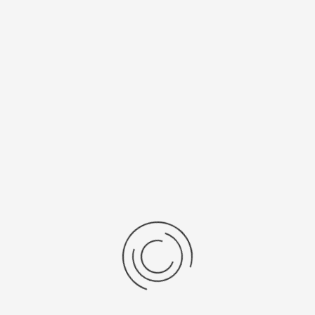
37
серебро 925
Калибр
Источник
механизма
питания
7004.Р
381
Рецензии
Последние отзывы
Еще нет отзывов об этом товаре.
Пожалуйста напишите (краткую) рецензию....(мин. 0, макс. 2000
знаков)
Во-первых: Оцените данный товар. Пожалуйста, выберите оценку от 0