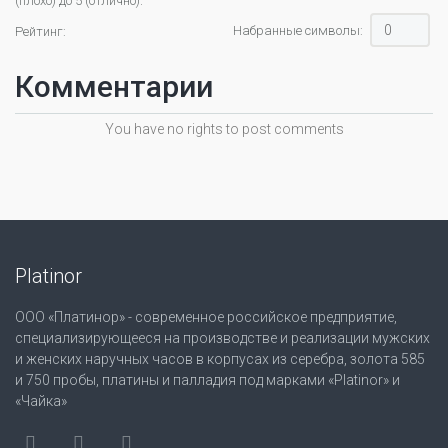
(плохо) до 5 (отлично).
Набранные символы:
Рейтинг:
Комментарии
You have no rights to post comments
Platinor
ООО «Платинор» - современное российское предприятие,
специализирующееся на производстве и реализации мужских
и женских наручных часов в корпусах из серебра, золота 585
и 750 пробы, платины и палладия под марками «Platinor» и
«Чайка»