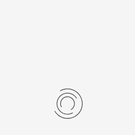
Калибр
Источник
механизма
питания
705
371
Рецензии
Последние отзывы
Еще нет отзывов об этом товаре.
Пожалуйста напишите (краткую) рецензию....(мин. 0, макс. 2000
знаков)
Во-первых: Оцените данный товар. Пожалуйста, выберите оценку от 0
(плохо) до 5 (отлично).