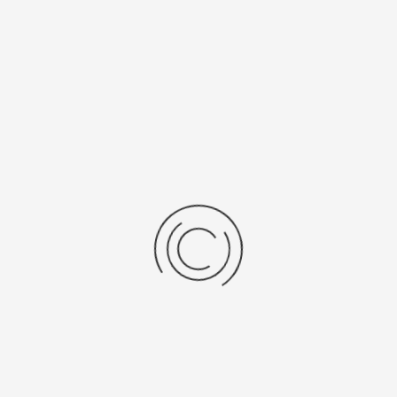
Рецензии
Последние отзывы
Еще нет отзывов об этом товаре.
Пожалуйста напишите (краткую) рецензию....(мин. 0, макс. 2000
знаков)
Во-первых: Оцените данный товар. Пожалуйста, выберите оценку от 0
(плохо) до 5 (отлично).
Набранные символы:
Рейтинг:
Комментарии
You have no rights to post comments