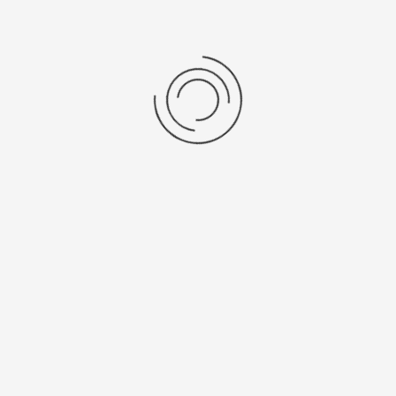
Мужские серебряные часы «Юпитер»
Артикул:
50400.233
86800 ₽
Выбрать опцию