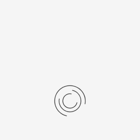
705
371
Рецензии
Последние отзывы
Еще нет отзывов об этом товаре.
Пожалуйста напишите (краткую) рецензию....(мин. 0, макс. 2000
знаков)
Во-первых: Оцените данный товар. Пожалуйста, выберите оценку от 0
(плохо) до 5 (отлично).
Набранные символы:
Рейтинг: