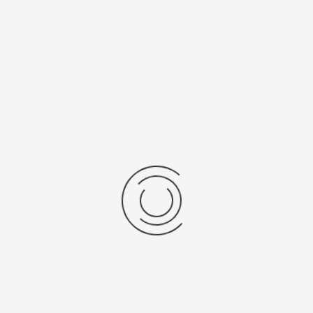
Рецензии
Последние отзывы
Еще нет отзывов об этом товаре.
Пожалуйста напишите (краткую) рецензию....(мин. 0, макс. 2000
знаков)
Во-первых: Оцените данный товар. Пожалуйста, выберите оценку от 0
(плохо) до 5 (отлично).
Набранные символы:
Рейтинг:
Комментарии
You have no rights to post comments