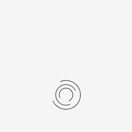
бро 925
от 13 до 19
рнуться к: Серебряные браслеты для часов