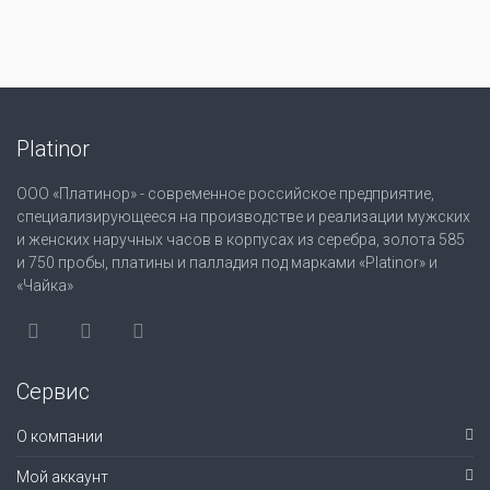
Platinor
ООО «Платинор» - современное российское предприятие,
специализирующееся на производстве и реализации мужских
и женских наручных часов в корпусах из серебра, золота 585
и 750 пробы, платины и палладия под марками «Platinor» и
«Чайка»
Сервис
О компании
Мой аккаунт