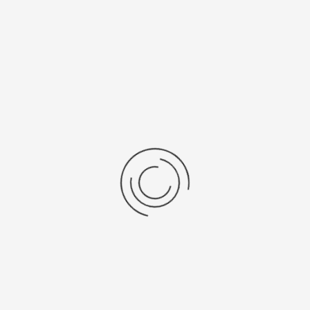
Последние отзывы
Еще нет отзывов об этом товаре.
Пожалуйста напишите (краткую) рецензию....(мин. 0, макс. 2000
знаков)
Во-первых: Оцените данный товар. Пожалуйста, выберите оценку от 0
(плохо) до 5 (отлично).
Набранные символы:
Рейтинг:
Комментарии
You have no rights to post comments