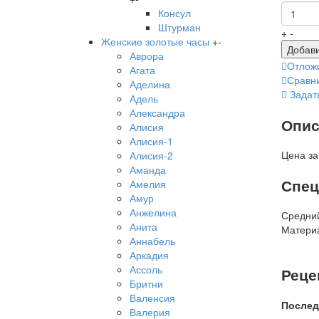
Консул
Штурман
+
-
Женские золотые часы
+
-
Добави
Аврора
Отлож
Агата
Сравн
Аделина
Задат
Адель
Александра
Опис
Алисия
Алисия-1
Цена за
Алисия-2
Аманда
Спец
Амелия
Амур
Анжелина
Средний
Анита
Матери
Аннабель
Аркадия
Ассоль
Реце
Бритни
Валенсия
Послед
Валерия