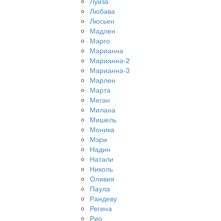
Луиза
Любава
Люсьен
Мадлен
Марго
Марианна
Марианна-2
Марианна-3
Марлен
Марта
Меган
Милана
Мишель
Моника
Мэри
Надин
Натали
Николь
Оливия
Паула
Рандеву
Регина
Рио