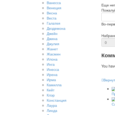
Ванесса
Еще нет
Венеция
Пожалуй
Весна
Веста
Галатея
Во-перв
Дездемона
Джейн
Набран
Джина
Джулия
Жанет
Комм
Жасмин
Илона
Инга
You hav
Инесса
Ирена
Ирма
Вернут
Камилла
Кейт
П
Клэр
Констанция
С
Лаура
Линда