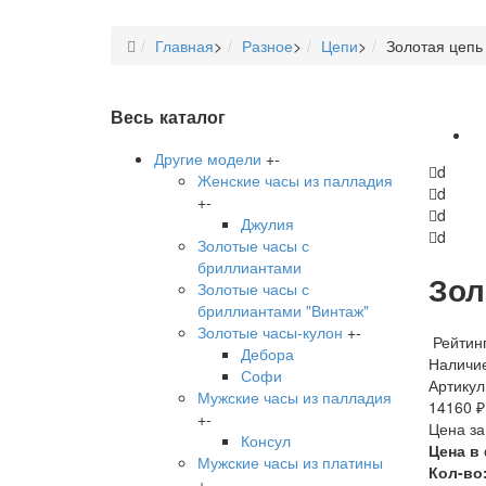
Главная
>
Разное
>
Цепи
>
Золотая цепь
Весь каталог
Другие модели
+
-
d
Женские часы из палладия
d
+
-
d
Джулия
d
Золотые часы с
бриллиантами
Зол
Золотые часы с
бриллиантами "Винтаж"
Золотые часы-кулон
+
-
Рейтинг
Дебора
Наличие
Софи
Артикул
Мужские часы из палладия
14160 ₽
+
-
Цена за
Консул
Цена в
Мужские часы из платины
Кол-во
+
-