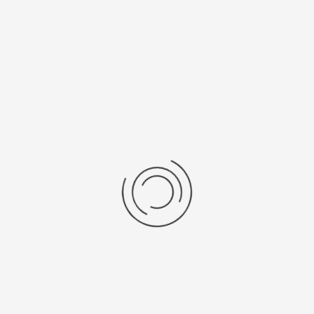
Последние отзывы
Еще нет отзывов об этом товаре.
Пожалуйста напишите (краткую) рецензию....(мин. 0, макс. 2000
знаков)
Во-первых: Оцените данный товар. Пожалуйста, выберите оценку от 0
(плохо) до 5 (отлично).
Набранные символы:
Рейтинг:
Комментарии
You have no rights to post comments