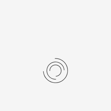
Рецензии
Последние отзывы
Еще нет отзывов об этом товаре.
Пожалуйста напишите (краткую) рецензию....(мин. 0, макс. 2000
знаков)
Во-первых: Оцените данный товар. Пожалуйста, выберите оценку от 0
(плохо) до 5 (отлично).
Набранные символы:
Рейтинг:
Комментарии
You have no rights to post comments