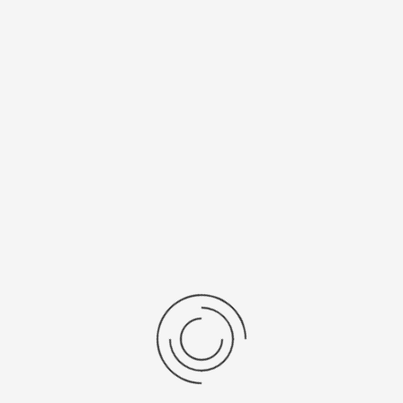
Спецификации
Рецензии
Комментарии
Platinor
ООО «Платинор» - современное российское предприятие,
специализирующееся на производстве и реализации мужских
и женских наручных часов в корпусах из серебра, золота 585
и 750 пробы, платины и палладия под марками «Platinor» и
«Чайка»