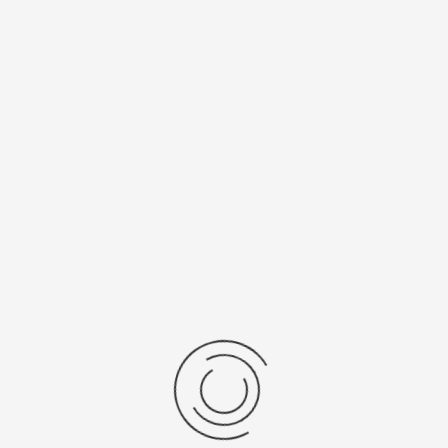
Спецификации
Рецензии
Комментарии
Platinor
ООО «Платинор» - современное российское предприятие,
специализирующееся на производстве и реализации мужских
и женских наручных часов в корпусах из серебра, золота 585
и 750 пробы, платины и палладия под марками «Platinor» и