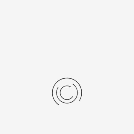
Рецензии
Последние отзывы
Еще нет отзывов об этом товаре.
Пожалуйста напишите (краткую) рецензию....(мин. 0, макс. 2000
знаков)
Во-первых: Оцените данный товар. Пожалуйста, выберите оценку от 0
(плохо) до 5 (отлично).
Набранные символы:
Рейтинг:
Комментарии