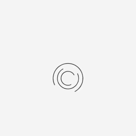
Еще нет отзывов об этом товаре.
Пожалуйста напишите (краткую) рецензию....(мин. 0, макс. 2000
знаков)
Во-первых: Оцените данный товар. Пожалуйста, выберите оценку от 0
(плохо) до 5 (отлично).
Набранные символы:
Рейтинг:
Комментарии
You have no rights to post comments