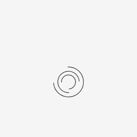
Последние отзывы
Еще нет отзывов об этом товаре.
Пожалуйста напишите (краткую) рецензию....(мин. 0, макс. 2000
знаков)
Во-первых: Оцените данный товар. Пожалуйста, выберите оценку от 0
(плохо) до 5 (отлично).
Набранные символы:
Рейтинг:
Комментарии
You have no rights to post comments