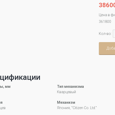
3860
Цена в ф
361800
Кол-во:
Доба
цификации
ы, мм
Тип механизма
Кварцевый
ия
Механизм
цев
Япония, "Citizen Co. Ltd."