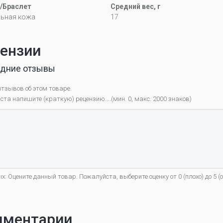
/Браслет
Средний вес, г
льная кожа
17
ензии
дние отзывы
отзывов об этом товаре.
та напишите (краткую) рецензию....(мин. 0, макс. 2000 знаков)
х: Оцените данный товар. Пожалуйста, выберите оценку от 0 (плохо) до 5 (о
мментарии