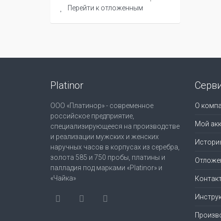
Перейти к отложенным
Platinor
Серв
ООО «Платинор» - современное
О комп
российское предприятие,
Мой акк
специализирующееся на производстве
и реализации мужских и женских
Истори
наручных часов в корпусах из серебра,
золота 585 и 750 пробы, платины и
Отложе
палладия под марками «Platinor» и
«Чайка»
Контак
Инструк
Произв