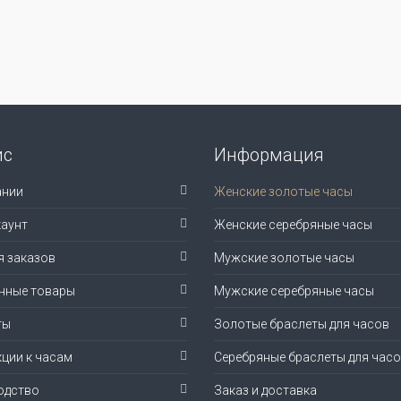
ис
Информация
ании
Женские золотые часы
аунт
Женские серебряные часы
я заказов
Мужские золотые часы
нные товары
Мужские серебряные часы
ты
Золотые браслеты для часов
ции к часам
Серебряные браслеты для час
одство
Заказ и доставка