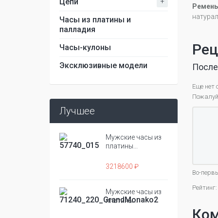
+
Цепи
Ремень
натура
Часы из платины и
палладия
Рец
Часы-кулоны
Эксклюзивные модели
После
Еще нет 
Пожалуйс
Лучшее
Мужские часы из
платины...
3218600 ₽
Во-первы
Рейтинг:
Мужские часы из
платины...
Ко