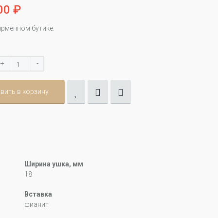
00 ₽
ирменном бутике:
+
-
вить в корзину
Ширина ушка, мм
18
Вставка
фианит