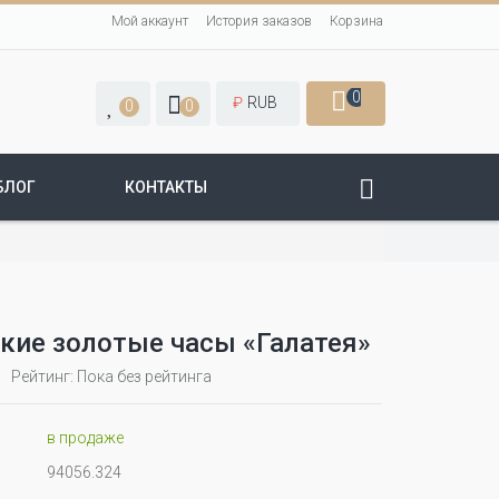
Мой аккаунт
История заказов
Корзина
0
₽
RUB
0
0
БЛОГ
КОНТАКТЫ
кие золотые часы «Галатея»
Рейтинг: Пока без рейтинга
в продаже
94056.324