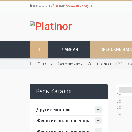
Вы можете
Войти
или
Создать аккаунт
ГЛАВНАЯ
ЖЕНСКИЕ ЧАС
Главная
Женские часы
Золотые часы
Женски
Весь Каталог
d
d
d
+
Другие модели
d
+
Женские золотые часы
+
Женские золотые часы