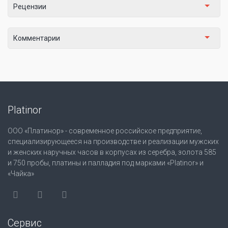
Рецензии
Комментарии
Platinor
ООО «Платинор» - современное российское предприятие,
специализирующееся на производстве и реализации мужских
и женских наручных часов в корпусах из серебра, золота 585
и 750 пробы, платины и палладия под марками «Platinor» и
«Чайка»
Сервис