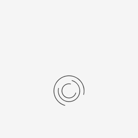
Рецензии
Последние отзывы
Еще нет отзывов об этом товаре.
Пожалуйста напишите (краткую) рецензию....(мин. 0, макс. 2000
знаков)
Во-первых: Оцените данный товар. Пожалуйста, выберите оценку от 0
(плохо) до 5 (отлично).
Набранные символы:
Рейтинг:
Комментарии