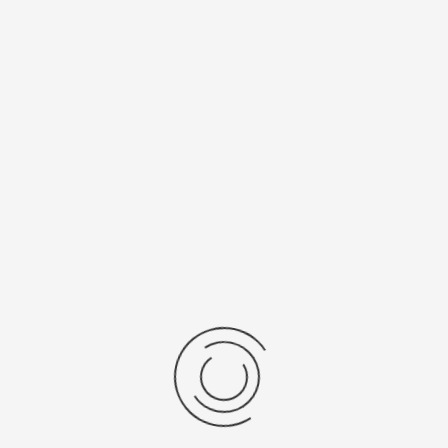
Спецификации
Рецензии
Комментарии
Platinor
ООО «Платинор» - современное российское предприятие,
специализирующееся на производстве и реализации мужских
и женских наручных часов в корпусах из серебра, золота 585
и 750 пробы, платины и палладия под марками «Platinor» и
«Чайка»